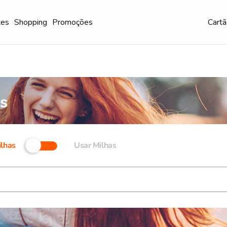
tes
Shopping
Promoções
Cartã
lhas
Usar Milhas