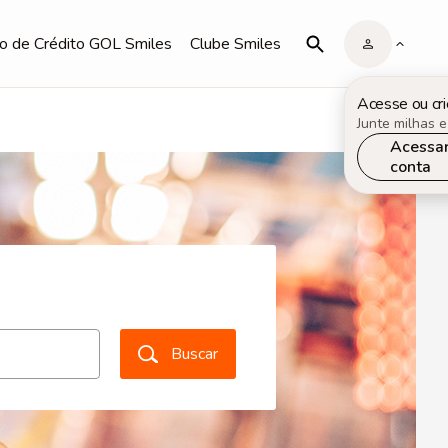
o de Crédito GOL Smiles
Clube Smiles
Acesse ou cri
Junte milhas e
Acessa
conta
Buscar